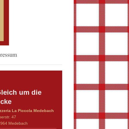
ressum
leich um die
cke
zzeria La Piccola Medebach
erstr. 47
9964 Medebach