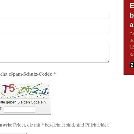
E
b
a
Ge
Be
12
Ke
Captcha (Spam-Schutz-Code): *
itte geben Sie den Code ein
↺
nweis
: Felder, die mit
*
bezeichnet sind, sind Pflichtfelder.