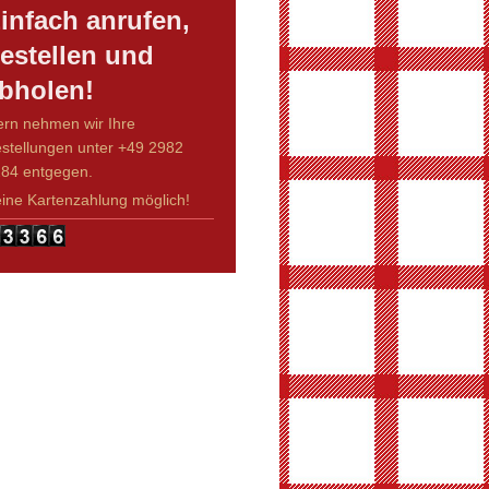
infach anrufen,
estellen und
bholen!
rn nehmen wir Ihre
stellungen unter +49 2982
84 entgegen.
ine Kartenzahlung möglich!